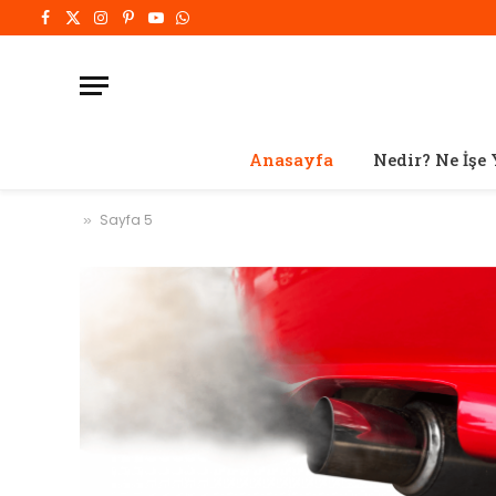
Facebook
X
Instagram
Pinterest'in
Youtube
WhatsApp
(Twitter)
Anasayfa
Nedir? Ne İşe 
Sayfa 5
»