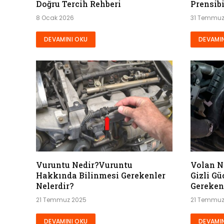
Doğru Tercih Rehberi
Prensib
8 Ocak 2026
31 Temmuz
DEVAMINI OKU
DEVAMIN
Vuruntu Nedir?Vuruntu
Volan N
Hakkında Bilinmesi Gerekenler
Gizli G
Nelerdir?
Gereken
21 Temmuz 2025
21 Temmuz
DEVAMINI OKU
DEVAMIN