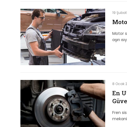
19 Şuba
Moto
Motor s
aşırı ı
8 Ocak 
En U
Güve
Fren si
mekanik