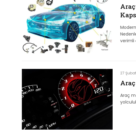
Araçt
Kaps
Modern 
Nedenle
verimli
27 Şuba
Araç
Araç mo
yolculu