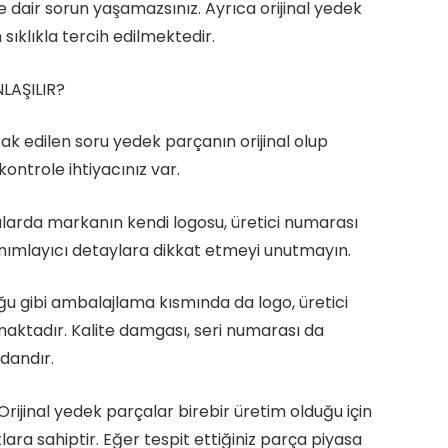
ine dair sorun yaşamazsınız. Ayrıca orijinal yedek
 sıklıkla tercih edilmektedir.
LAŞILIR?
k edilen soru yedek parçanın orijinal olup
kontrole ihtiyacınız var.
alarda markanın kendi logosu, üretici numarası
tanımlayıcı detaylara dikkat etmeyi unutmayın.
ğu gibi ambalajlama kısmında da logo, üretici
maktadır. Kalite damgası, seri numarası da
dandır.
 Orijinal yedek parçalar birebir üretim olduğu için
ara sahiptir. Eğer tespit ettiğiniz parça piyasa