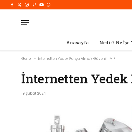
Facebook
X
Instagram
Pinterest'in
Youtube
WhatsApp
(Twitter)
Anasayfa
Nedir? Ne İşe 
Genel
İnternetten Yedek Parça Almak Güvenilir Mi?
»
İnternetten Yedek
19 Şubat 2024